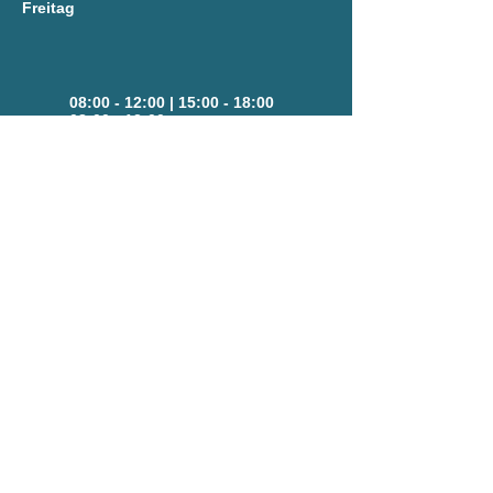
Freitag
08:00 - 12:00
|
15:00 - 18:00
08:00 - 12:00
08:00 - 12:00
|
15:00 - 18:00
08:00 - 12:00
|
15:00 - 18:00
08:00 - 12:00
|
15:00 - 18:00
Sta
ndort
8262 Ilz 45
Steiermark
Tel.: 03385/385
Cookies
Impressum
Datenschutz
ernst peritsch textil und
mattenservice